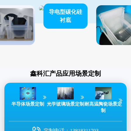
导电型碳化硅
衬底
aN氮化镓晶
圆
蓝宝石晶
鑫科汇产品应用场景定制
航
耐高温陶瓷场景定
光学玻璃场景定制
半导体场景定制
制
定制电话：
13818311703