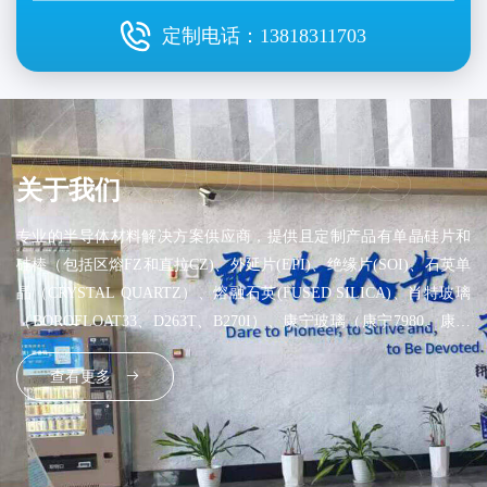
定制电话：
13818311703
关于我们
专业的半导体材料解决方案供应商，提供且定制产品有单晶硅片和
硅棒（包括区熔FZ和直拉CZ)、外延片(EPI)、绝缘片(SOI)、石英单
晶（CRYSTAL QUARTZ）、熔融石英(FUSED SILICA)、肖特玻璃
（BOROFLOAT33、D263T、B270I）、康宁玻璃（康宁7980、康宁
7978、康宁EAGLE XG）等半导体材料。通过自身投入研发，公司
查看更多
能够提供性价比高的超薄片（ULTRATHIN WAFER）、异形片
（ABNORMAL WAFER），超厚氧化片（ULTRA THICK OXIDE
WAFER）和超高阻单晶硅片（ULTRA HIGH RESISTIVITY
WAFER）等特殊产品